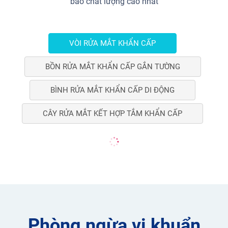
bảo chất lượng cao nhất
VÒI RỬA MẮT KHẨN CẤP
BỒN RỬA MẮT KHẨN CẤP GẮN TƯỜNG
BÌNH RỬA MẮT KHẨN CẤP DI ĐỘNG
CÂY RỬA MẮT KẾT HỢP TẮM KHẨN CẤP
Phòng ngừa vi khuẩn