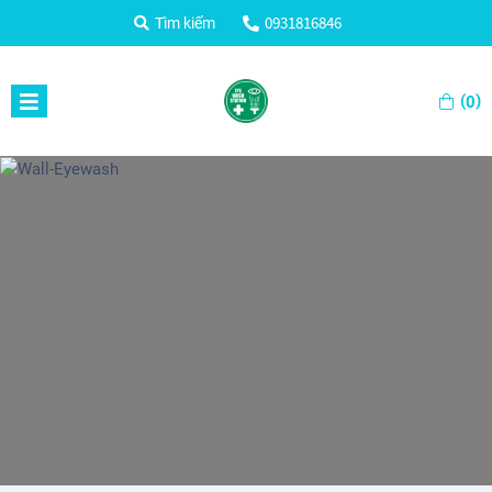
0931816846
Tìm kiếm
(
)
0