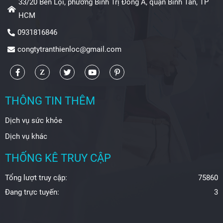
33/20 Bến Lội, phường Bình Trị Đông A, quận Bình Tân, TP
HCM
0931816846
congtytranthienloc@gmail.com
THÔNG TIN THÊM
Dịch vụ sức khỏe
Dịch vụ khác
THỐNG KÊ TRUY CẬP
Tổng lượt truy cập:
75860
Đang trực tuyến:
3