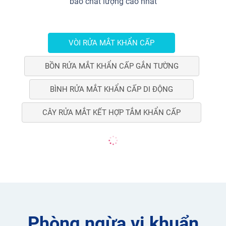
bảo chất lượng cao nhất
VÒI RỬA MẮT KHẨN CẤP
BỒN RỬA MẮT KHẨN CẤP GẮN TƯỜNG
BÌNH RỬA MẮT KHẨN CẤP DI ĐỘNG
CÂY RỬA MẮT KẾT HỢP TẮM KHẨN CẤP
Phòng ngừa vi khuẩn