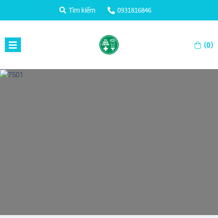
0931816846
Tìm kiếm
(
)
0