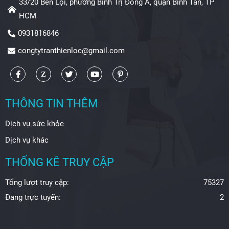
33/20 Bến Lội, phường Bình Trị Đông A, quận Bình Tân, TP
HCM
0931816846
congtytranthienloc@gmail.com
THÔNG TIN THÊM
Dịch vụ sức khỏe
Dịch vụ khác
THỐNG KÊ TRUY CẬP
Tổng lượt truy cập:
75327
Đang trực tuyến:
2