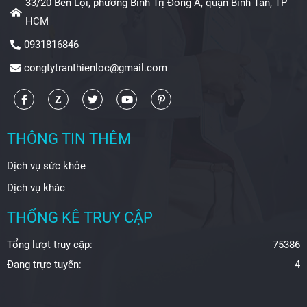
33/20 Bến Lội, phường Bình Trị Đông A, quận Bình Tân, TP
HCM
0931816846
congtytranthienloc@gmail.com
THÔNG TIN THÊM
Dịch vụ sức khỏe
Dịch vụ khác
THỐNG KÊ TRUY CẬP
Tổng lượt truy cập:
75386
Đang trực tuyến:
4