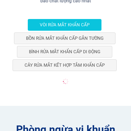
bảo chất lượng cao nhất
VÒI RỬA MẮT KHẨN CẤP
BỒN RỬA MẮT KHẨN CẤP GẮN TƯỜNG
BÌNH RỬA MẮT KHẨN CẤP DI ĐỘNG
CÂY RỬA MẮT KẾT HỢP TẮM KHẨN CẤP
Phòng ngừa vi khuẩn