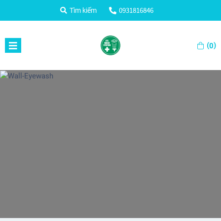
0931816846
Tìm kiếm
(
)
0