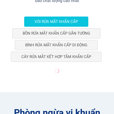
bảo chất lượng cao nhất
VÒI RỬA MẮT KHẨN CẤP
BỒN RỬA MẮT KHẨN CẤP GẮN TƯỜNG
BÌNH RỬA MẮT KHẨN CẤP DI ĐỘNG
CÂY RỬA MẮT KẾT HỢP TẮM KHẨN CẤP
Phòng ngừa vi khuẩn