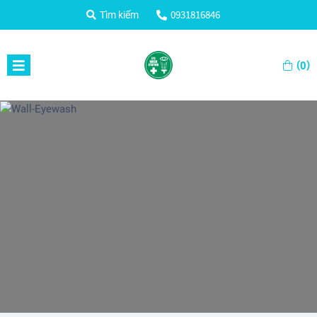
0931816846
Tìm kiếm
(
)
0