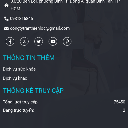
33/20 Bến Lội, phường Bình Trị Đông A, quận Bình Tân, TP
HCM
0931816846
congtytranthienloc@gmail.com
THÔNG TIN THÊM
Dịch vụ sức khỏe
Dịch vụ khác
THỐNG KÊ TRUY CẬP
Tổng lượt truy cập:
75450
Đang trực tuyến:
2